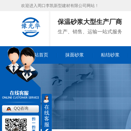
欢迎进入周口李凯新型建材有限公司网站！
保温砂浆大型生产厂商
生产、销售、运输一站式服务
网站首页
抹面砂浆
粘结砂浆
网站首页
抹面砂浆
粘结砂浆
在
QQ咨询
线
客
扫
一
服
扫