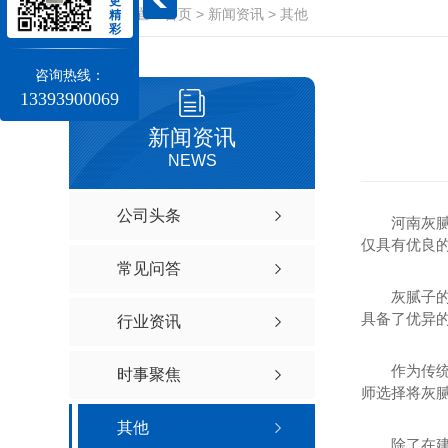
更
当前位置：
首页
>
新闻资讯
>
其他
精
彩
咨询热线：
13393900069
新闻资讯
NEWS
公司头条
河南灰
仅具有优良
常见问答
灰腻子
具备了优异
行业资讯
作为传
时事聚焦
师选择将灰
其他
除了在