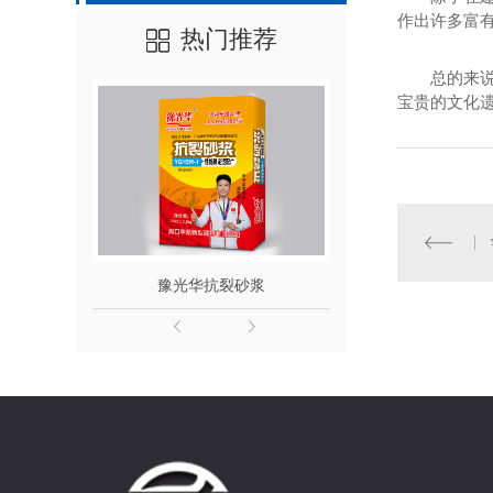
作出许多富
热门推荐
总的来
宝贵的文化
豫光华抗裂砂浆
豫光华聚合