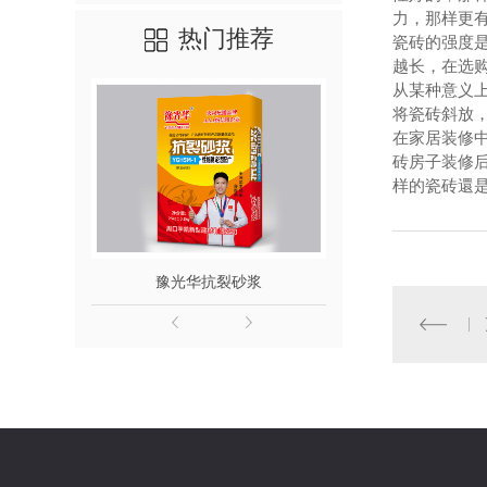
力，那样更
热门推荐
瓷砖的强度
越长，在选
从某种意义
将瓷砖斜放
在家居装修
砖房子装修
样的瓷砖還
豫光华抗裂砂浆
豫光华聚合