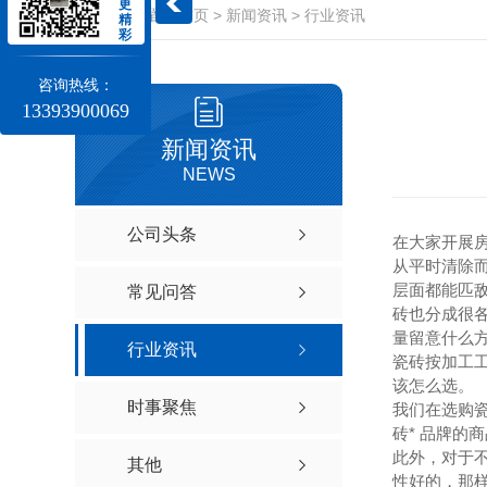
更
当前位置：
首页
>
新闻资讯
>
行业资讯
精
彩
咨询热线：
13393900069
新闻资讯
NEWS
公司头条
在大家开展
从平时清除
层面都能匹
常见问答
砖也分成很
量留意什么
行业资讯
瓷砖按加工
该怎么选。
时事聚焦
我们在选购瓷
砖* 品牌的
此外，对于
其他
性好的，那