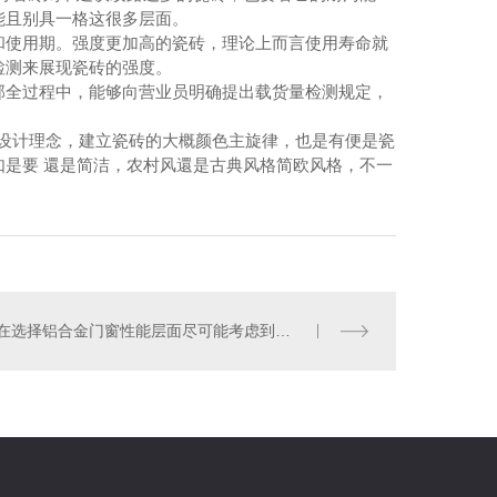
能且别具一格这很多层面。
和使用期。强度更加高的瓷砖，理论上而言使用寿命就
检测来展现瓷砖的强度。
部全过程中，能够向营业员明确提出载货量检测规定，
设计理念，建立瓷砖的大概颜色主旋律，也是有便是瓷
是要 還是简洁，农村风還是古典风格简欧风格，不一
光华内墙净味腻子
在选择铝合金门窗性能层面尽可能考虑到的因素