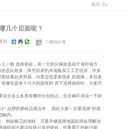
返回
意哪几个层面呢？
享到：
二维码分享
人一般 选择瓷砖，有一大部分缘故是由于省时省力，
板的也比较多，终究目前的木地板加工工艺优异，许多
瓷砖看起来简易，但里边也是有很多 的道路，并且瓷
装修也是有十分大的损害的 讲下选择瓷砖时，大家尽
要说分这么多类有哪些分别优点，先含糊不清说一下砖
* 品牌的瓷砖品质沒有 。因此大家一定要选择*的瓷
范畴内。
性，例如橱卫的地砖，尽量关键选择地面防滑处理解决
房墙砖则不建议纹路过多的瓷砖，也要看它的耐污能