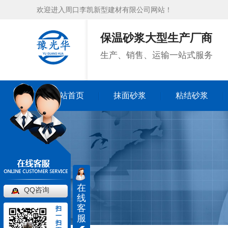
欢迎进入周口李凯新型建材有限公司网站！
保温砂浆大型生产厂商
生产、销售、运输一站式服务
网站首页
抹面砂浆
粘结砂浆
网站首页
抹面砂浆
粘结砂浆
在
QQ咨询
线
客
扫
一
服
扫