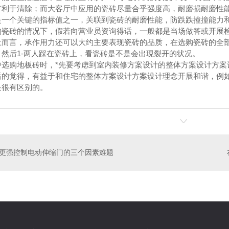
有利于清除；而大客厅中应用的瓷砖尽量合乎强度高，耐磨损耐磨性
是一个关键的指标值之一，关联到瓷砖的耐磨性能，防跌跌撞撞能力
购瓷砖的情况下，假若向营业员资询得话，一般都是当场做答或开展
上而言，承作用力还可以大约主要表现瓷砖的品质，在选购瓷砖的全
，然后1-两人踩在瓷砖上，看瓷砖是不是会出現裂开的状况。
中选购地板砖时，*先要考虑到室内装修方案设计的整体方案设计方案
后的觉得，有益于和住宅的整体方案设计方案设计理念开展和谐，例如
是很有区别的。
物粘结砂浆
加固剂
豫
更强控制电动伸缩门的三个因素难题