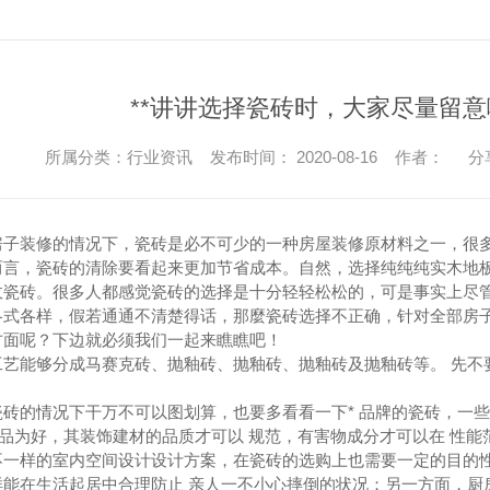
**讲讲选择瓷砖时，大家尽量留
所属分类：行业资讯 发布时间： 2020-08-16 作者：
分
房子装修的情况下，瓷砖是必不可少的一种房屋装修原材料之一，很多
而言，瓷砖的清除要看起来更加节省成本。自然，选择纯纯纯实木地
敌瓷砖。很多人都感觉瓷砖的选择是十分轻轻松松的，可是事实上尽管
各式各样，假若通通不清楚得话，那麼瓷砖选择不正确，针对全部房子
方面呢？下边就必须我们一起来瞧瞧吧！
工艺能够分成马赛克砖、抛釉砖、抛釉砖、抛釉砖及抛釉砖等。 先不
砖的情况下干万不可以图划算，也要多看看一下* 品牌的瓷砖，一些小
商品为好，其装饰建材的品质才可以 规范，有害物成分才可以在 性能
不一样的室内空间设计设计方案，在瓷砖的选购上也需要一定的目的
样能在生活起居中合理防止 亲人一不小心摔倒的状况；另一方面，厨