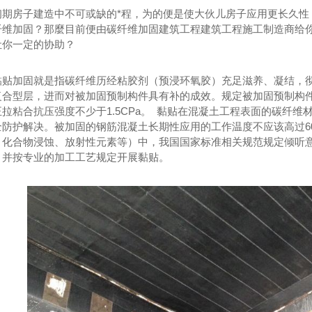
初期房子建造中不可或缺的*程，为的便是使大伙儿房子应用更长久性
纤维加固？那麼目前便由碳纤维加固建筑工程建筑工程施工制造商给
让你一定的协助？
黏贴加固就是指碳纤维历经粘胶剂（预浸环氧胶）充足滋养、凝结，
复合型层，进而对被加固预制构件具有补的成效。规定被加固预制构件
拉粘合抗压强度不少于1.5CPa。 黏贴在混凝土工程表面的碳纤
全防护解决。被加固的钢筋混凝土长期性应用的工作温度不应该高过6
、化合物浸蚀、放射性元素等）中，我国国家标准相关规范规定倾听
，并按专业的加工工艺规定开展黏贴。