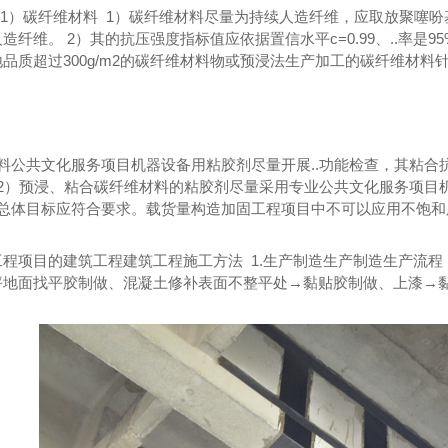
（1）碳纤维材料 1）碳纤维材料尽量为持续人造纤维，应取放聚噻吩基
造纤维。 2）其的抗压强度指标值应依据置信水平c=0.99、..率是
品质超过300g/m2的碳纤维材料物或预浸法生产加工的碳纤维材料
料公共文化服务项目机器设备用粘胶剂尽量开展..功能检查，其粘合抗拉强
 2）预浸、粘合碳纤维材料的粘胶剂尽量采用专业公共文化服务项目
功效总体目标应符合要求。载货量构造加固工程项目中不可以应用不饱
工程项目的建筑工程建筑工程施工方法 1.生产制造生产制造生产流
坪地面找平胶制做、混凝土修补表面不整平处→黏贴胶制做、上漆→