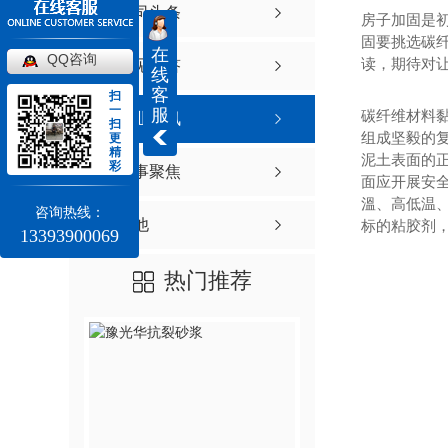
公司头条
房子加固是
固要挑选碳
在
QQ咨询
读，期待对
常见问答
线
客
扫
一
服
碳纤维材料
行业资讯
扫
组成坚毅的
更
精
泥土表面的正
彩
时事聚焦
面应开展安
溫、高低温
咨询热线：
其他
标的粘胶剂
13393900069
热门推荐