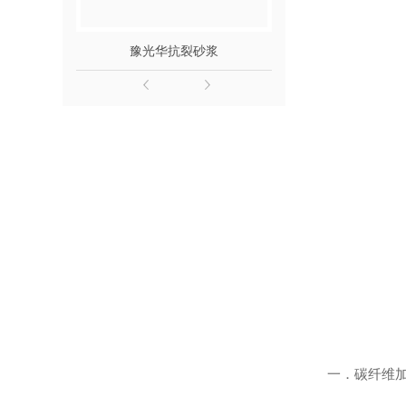
豫光华抗裂砂浆
豫光华聚合
一．碳纤维