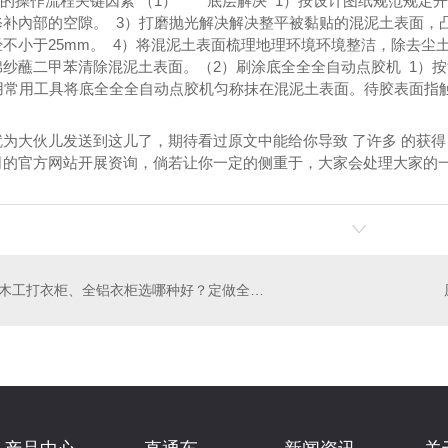
固的操作流程关键因素 （1）*****底层解决 1）按设计图纸规范规
修补內部的空隙。 3）打磨抛光解决解决整平被黏贴的混泥土表面，
经不小于25mm。 4）将混泥土表面梳理地理环境环境整洁，除去
棉纱蘸二甲苯清除混泥土表面。（2）刷涂底全全全自动点胶机 1）
）用常用工具将底全全全自动点胶机匀称抹在混泥土表面。待胶表面指
为大伙儿发送到这儿了，期待看过原文中能给你导致 了许多 的获得
司的官方网站开展资询，倘若让你一定的侧重于，大家会处理大家的
木工打衣柜、全铝衣柜选哪种好？定做全铝衣柜要注意哪些?