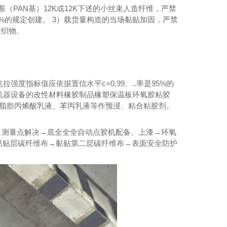
（PAN基）12K或12K下述的小丝束人造纤维，严禁
95%的规定创建。 3）载货量构造的当场黏贴加固，严禁
针织物。
度指标值应依据置信水平c=0.99、..率是95%的
机器设备的改性材料橡胶制品橡塑保温板环氧胶粘胶
和脂肪丙烯酸乳液、苯丙乳液等作预浸、粘合粘胶剂。
程 测量点解决→底全全全自动点胶机配备、上漆→环氧
黏贴层碳纤维布→黏贴第二层碳纤维布→表面安全防护