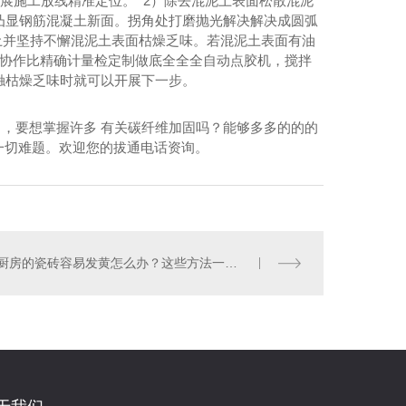
定开展施工放线精准定位。 2）除去混泥土表面松散混泥
凸显钢筋混凝土新面。拐角处打磨抛光解决解决成圆弧
尘土并坚持不懈混泥土表面枯燥乏味。若混泥土表面有油
按协作比精确计量检定制做底全全全自动点胶机，搅拌
触枯燥乏味时就可以开展下一步。
 ，要想掌握许多 有关碳纤维加固吗？能够多多的的的
一切难题。欢迎您的拔通电话资询。
厨房的瓷砖容易发黄怎么办？这些方法一定要掌握