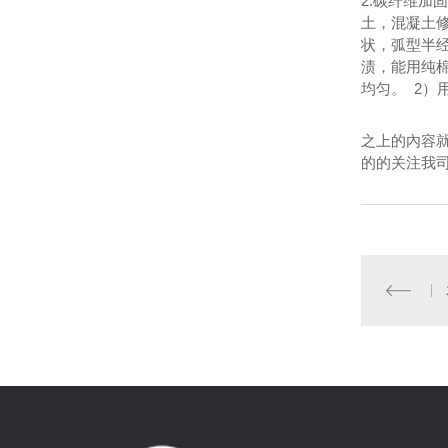
2.碳纤维加
土，混凝土
状，弧型半
渍，能用纯
均匀。 2
之上的內容就
的的关注我