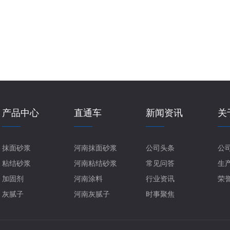
物粘结砂浆
加固剂
豫
产品中心
直通车
新闻资讯
关
抹面砂浆
河南抹面砂浆
公司头条
公
粘结砂浆
河南粘结砂浆
常见问答
生
加固剂
河南涂料
行业资讯
荣
灰腻子
河南灰腻子
时事聚焦