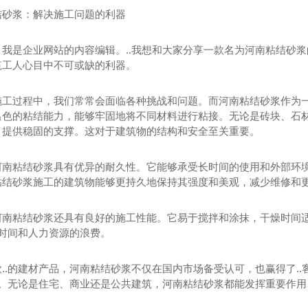
结砂浆：解决施工问题的利器
，我是企业网站的内容编辑。..我想和大家分享一款名为河南粘结砂
筑工人心目中不可或缺的利器。
施工过程中，我们常常会面临各种挑战和问题。而河南粘结砂浆作为
出色的粘结能力，能够牢固地将不同材料进行粘接。无论是砖块、石材
，提供稳固的支撑。这对于建筑物的结构和安全至关重要。
河南粘结砂浆具有优异的耐久性。它能够承受长时间的使用和外部环
粘结砂浆施工的建筑物能够更持久地保持其强度和美观，减少维修和
河南粘结砂浆还具有良好的施工性能。它易于搅拌和涂抹，干燥时间
了时间和人力资源的浪费。
款..的建材产品，河南粘结砂浆不仅在国内市场备受认可，也赢得了.
..。无论是住宅、商业还是公共建筑，河南粘结砂浆都能发挥重要作