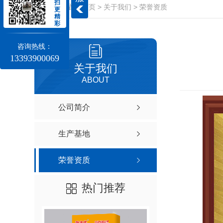
扫
当前位置：
首页
>
关于我们
>
荣誉资质
更
精
彩
咨询热线：
13393900069
关于我们
ABOUT
公司简介
生产基地
荣誉资质
热门推荐