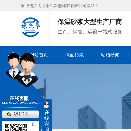
欢迎进入周口李凯新型建材有限公司网站！
保温砂浆大型生产厂商
生产、销售、运输一站式服务
网站首页
抹面砂浆
粘结砂浆
网站首页
抹面砂浆
粘结砂浆
在
QQ咨询
线
客
扫
一
服