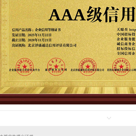
物粘结砂浆
加固剂
豫