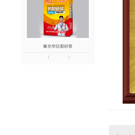
豫光华抗裂砂浆
豫光华聚合