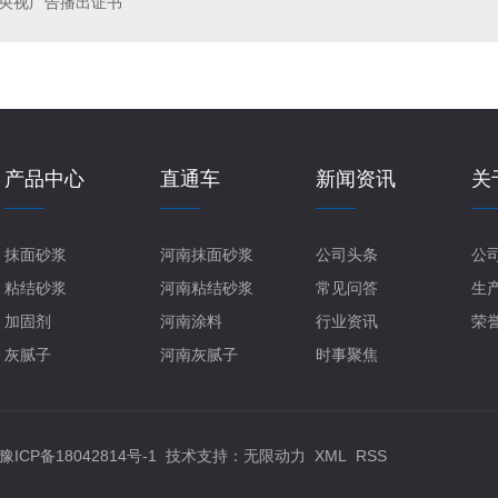
央视广告播出证书
产品中心
直通车
新闻资讯
关
抹面砂浆
河南抹面砂浆
公司头条
公
粘结砂浆
河南粘结砂浆
常见问答
生
加固剂
河南涂料
行业资讯
荣
灰腻子
河南灰腻子
时事聚焦
豫ICP备18042814号-1
技术支持：
无限动力
XML
RSS